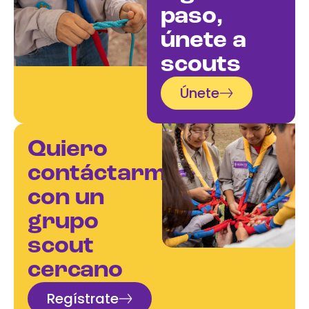
paso,
únete a
scouts
Únete
Quiero
contáctarme
con un
grupo
scout
cercano
Regístrate