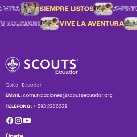
 VIDA
SIEMPRE LISTOS
AVENTU
TS ECUADOR
VIVE LA AVENTURA
Quito · Ecuador
comunicaciones@scoutsecuador.org
EMAIL:
+ 593 2266629
TELÉFONO:
Únete