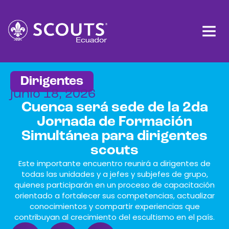
Dirigentes
junio 18, 2026
Cuenca será sede de la 2da
Jornada de Formación
Simultánea para dirigentes
scouts
Este importante encuentro reunirá a dirigentes de
todas las unidades y a jefes y subjefes de grupo,
quienes participarán en un proceso de capacitación
orientado a fortalecer sus competencias, actualizar
conocimientos y compartir experiencias que
contribuyan al crecimiento del escultismo en el país.