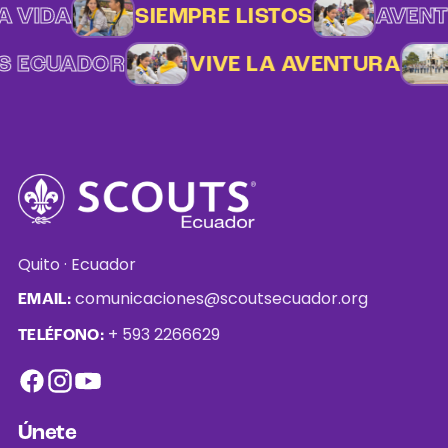
A VIDA
SIEMPRE LISTOS
AVENT
S ECUADOR
VIVE LA AVENTURA
Quito · Ecuador
comunicaciones@scoutsecuador.org
EMAIL:
+ 593 2266629
TELÉFONO:
Únete