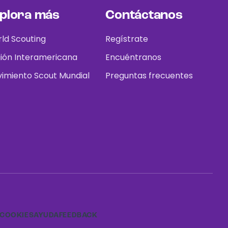
plora más
Contáctanos
ld Scouting
Regístrate
ión Interamericana
Encuéntranos
imiento Scout Mundial
Preguntas frecuentes
COOKIES
AYUDA
FEEDBACK