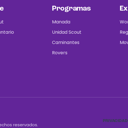
e
Programas
Ex
ut
Manada
Wor
untario
Unidad Scout
Reg
Caminantes
Mov
Rovers
PRIVACIDAD
rechos reservados.