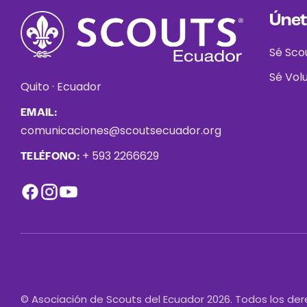
Únet
Sé Sco
Sé Vol
Quito · Ecuador
EMAIL:
comunicaciones@scoutsecuador.org
+ 593 2266629
TELÉFONO:
© Asociación de Scouts del Ecuador 2026. Todos los de