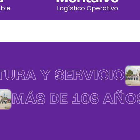
Gerencia institucional.
ble
Logístico Operativo
ional
Secretaría Consejo Nacional
e misión.
Coordinador de áreas de misión.
URA Y SERVICIO
MÁS DE 106 AÑO