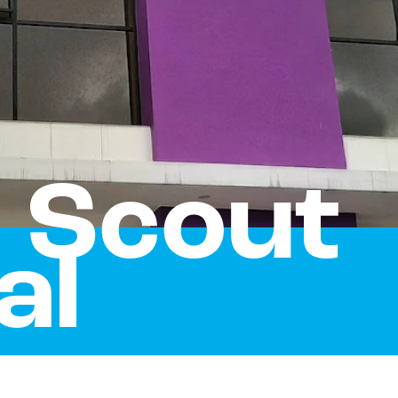
a Scout
al